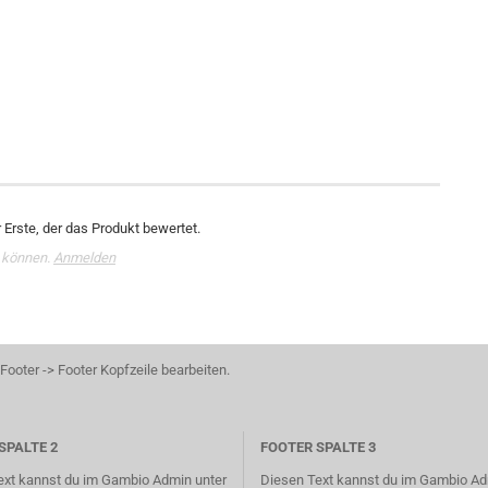
Erste, der das Produkt bewertet.
 können.
Anmelden
ooter -> Footer Kopfzeile bearbeiten.
SPALTE 2
FOOTER SPALTE 3
ext kannst du im Gambio Admin unter
Diesen Text kannst du im Gambio Ad