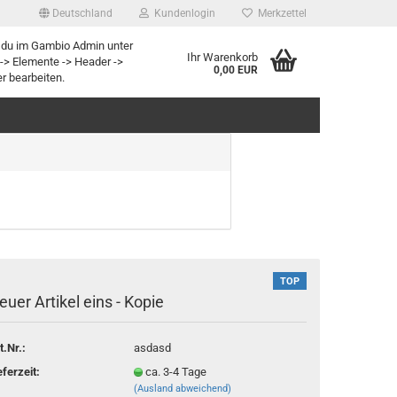
Deutschland
Kundenlogin
Merkzettel
 du im Gambio Admin unter
Ihr Warenkorb
-> Elemente -> Header ->
0,00 EUR
r bearbeiten.
rstellen
rt vergessen?
TOP
euer Artikel eins - Kopie
t.Nr.:
asdasd
eferzeit:
ca. 3-4 Tage
(Ausland abweichend)