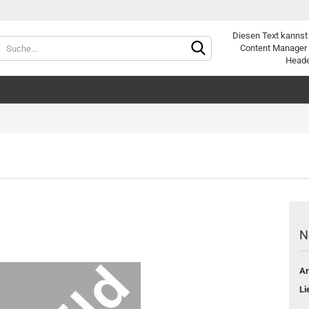
Diesen Text kannst
Lieferland
Content Manager 
Heade
Konto e
Passwo
N
Ar
Li