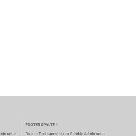
FOOTER SPALTE 4
min unter
Diesen Text kannst du im Gambio Admin unter