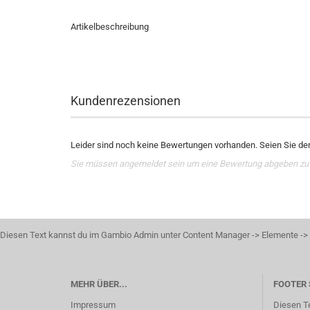
Artikelbeschreibung
Kundenrezensionen
Leider sind noch keine Bewertungen vorhanden. Seien Sie der 
Sie müssen angemeldet sein um eine Bewertung abgeben zu
Diesen Text kannst du im Gambio Admin unter Content Manager -> Elemente -> F
MEHR ÜBER...
FOOTER 
Impressum
Diesen T